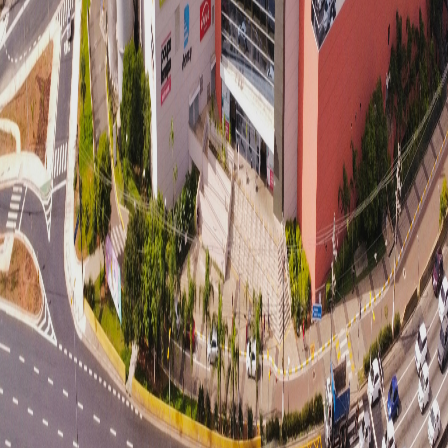
Uma empresa do Grupo AD, a AlugueON é uma
plataforma de marketplace para locação de lojas,
quiosques e espaços de mídia em shopping centers. A
AlugueON surge para atender a uma demanda
crescente por espaços comerciais, oferecendo mais
agilidade no processo de locação e sempre focando
em proporcionar a melhor experiência ao cliente,
inserindo a atividade de locação em um ambiente
digital. Um novo e moderno jeito de fazer locação. O
portfólio de 37 shoppings do Grupo AD já faz parte da
AlugueON — empreendimentos de diversos formatos,
localizados tanto em capitais quanto no interior. O
Grupo AD tem 30 anos de experiência em