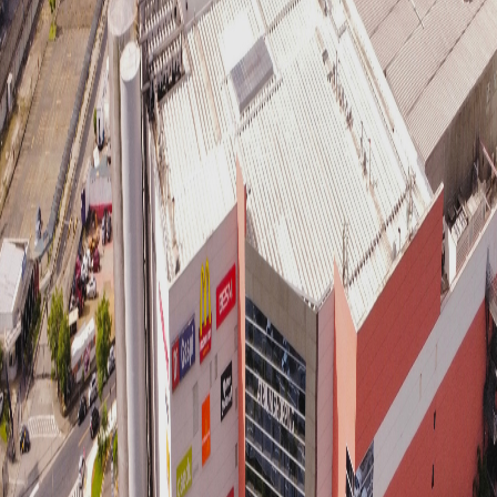
para merchandising em shopping centers. O papel da
empresa vai além de disponibilizar espaços para expor
sua marca. Ciente da frequente mudança com relação
às necessidades, comportamento e expectativas dos
consumidores, a equipe de consultores da Admall
trabalha focada nas rápidas transformações e com
forte ritmo no desenvolvimento de projetos.
Contato para
Locações:
(11) 5508-4500 / (14)
99663-7504 / (11)
93314-5528