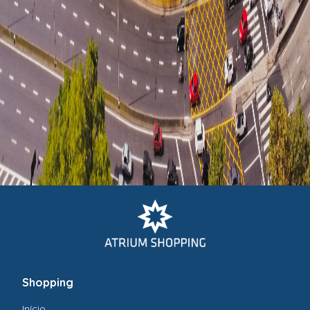
planejamento, comercialização e gestão de shopping
centers.
Contato ALUGUEON
(11) 91680-5264
Shopping
Início